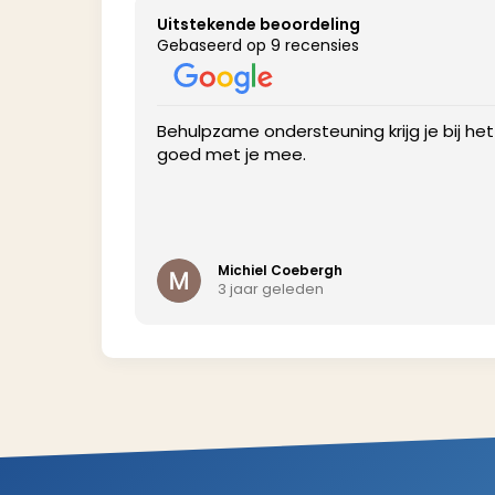
Uitstekende beoordeling
Gebaseerd op 9 recensies
profile to get
Behulpzame ondersteuning krijg je bij he
goed met je mee.
Michiel Coebergh
3 jaar geleden