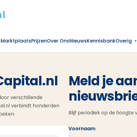
Marktplaats
Prijzen
Over Ons
Nieuws
Kennisbank
Overig
Capital.nl
Meld je aa
nieuwsbrie
oor verschillende
al.nl verbindt honderden
Blijf periodiek op de hoogte
zoeken.
Voornaam