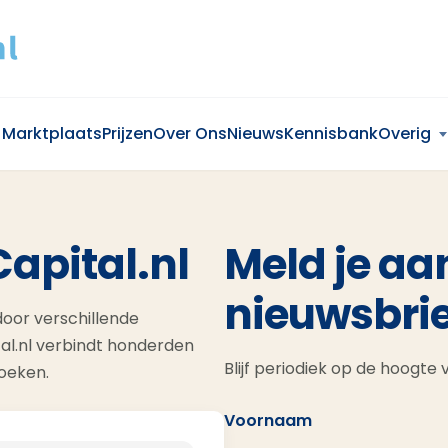
Marktplaats
Prijzen
Over Ons
Nieuws
Kennisbank
Overig
Capital.nl
Meld je aa
nieuwsbrie
oor verschillende
al.nl verbindt honderden
Blijf periodiek op de hoogte
zoeken.
Voornaam