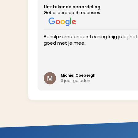
Uitstekende beoordeling
Gebaseerd op 9 recensies
profile to get
Behulpzame ondersteuning krijg je bij he
goed met je mee.
Michiel Coebergh
3 jaar geleden