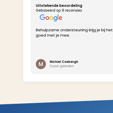
Uitstekende beoordeling
Gebaseerd op 9 recensies
profile to get
Behulpzame ondersteuning krijg je bij he
goed met je mee.
Michiel Coebergh
3 jaar geleden