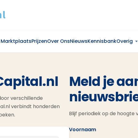
Marktplaats
Prijzen
Over Ons
Nieuws
Kennisbank
Overig
Capital.nl
Meld je aa
nieuwsbrie
oor verschillende
al.nl verbindt honderden
Blijf periodiek op de hoogte
zoeken.
Voornaam