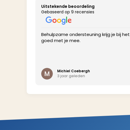
Uitstekende beoordeling
Gebaseerd op 9 recensies
profile to get
Behulpzame ondersteuning krijg je bij he
goed met je mee.
Michiel Coebergh
3 jaar geleden