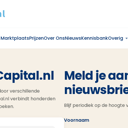
Marktplaats
Prijzen
Over Ons
Nieuws
Kennisbank
Overig
Capital.nl
Meld je aa
nieuwsbrie
oor verschillende
al.nl verbindt honderden
Blijf periodiek op de hoogte
zoeken.
Voornaam