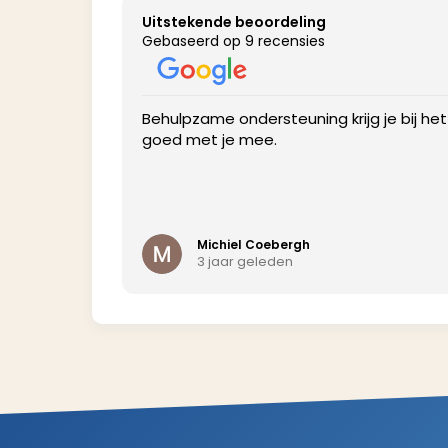
Uitstekende beoordeling
Gebaseerd op 9 recensies
profile to get
Behulpzame ondersteuning krijg je bij he
goed met je mee.
Michiel Coebergh
3 jaar geleden