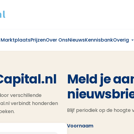
Marktplaats
Prijzen
Over Ons
Nieuws
Kennisbank
Overig
Capital.nl
Meld je aa
nieuwsbrie
oor verschillende
al.nl verbindt honderden
Blijf periodiek op de hoogte
zoeken.
Voornaam