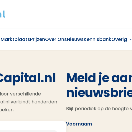
Marktplaats
Prijzen
Over Ons
Nieuws
Kennisbank
Overig
Capital.nl
Meld je aa
nieuwsbrie
oor verschillende
al.nl verbindt honderden
Blijf periodiek op de hoogte
zoeken.
Voornaam