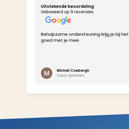
Uitstekende beoordeling
Gebaseerd op 9 recensies
profile to get
Behulpzame ondersteuning krijg je bij he
goed met je mee.
Michiel Coebergh
3 jaar geleden