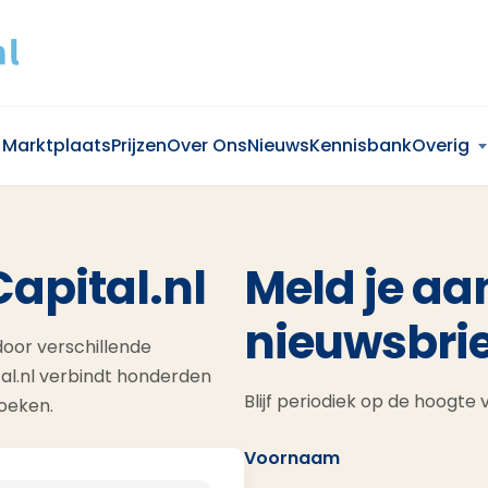
Marktplaats
Prijzen
Over Ons
Nieuws
Kennisbank
Overig
Capital.nl
Meld je aa
nieuwsbrie
oor verschillende
al.nl verbindt honderden
Blijf periodiek op de hoogte
zoeken.
Voornaam