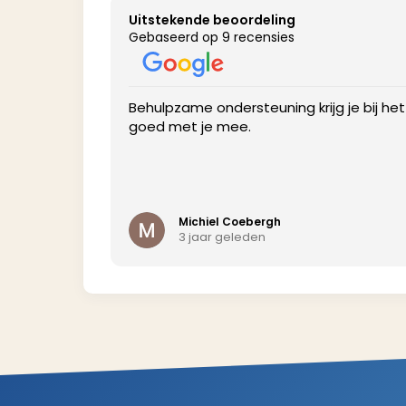
Uitstekende beoordeling
Gebaseerd op 9 recensies
profile to get
Behulpzame ondersteuning krijg je bij he
goed met je mee.
Michiel Coebergh
3 jaar geleden