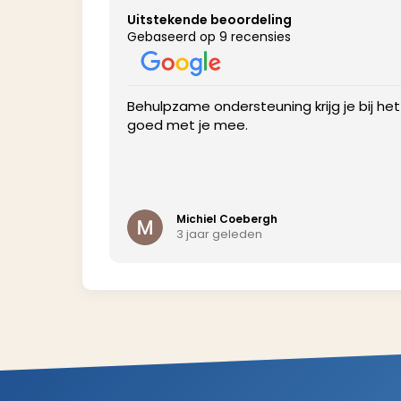
Uitstekende beoordeling
Gebaseerd op 9 recensies
profile to get
Behulpzame ondersteuning krijg je bij he
goed met je mee.
Michiel Coebergh
3 jaar geleden