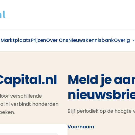
Marktplaats
Prijzen
Over Ons
Nieuws
Kennisbank
Overig
Capital.nl
Meld je aa
nieuwsbrie
oor verschillende
al.nl verbindt honderden
Blijf periodiek op de hoogte
zoeken.
Voornaam