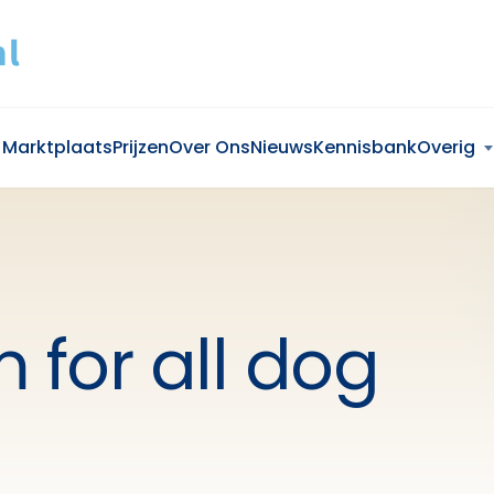
Marktplaats
Prijzen
Over Ons
Nieuws
Kennisbank
Overig
 for all dog