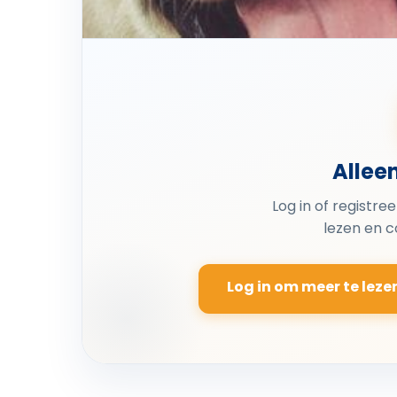
Allee
Log in of registre
lezen en 
Log in om meer te leze