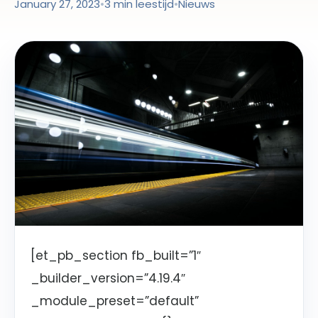
January 27, 2023
•
3 min leestijd
•
Nieuws
[et_pb_section fb_built=”1″
_builder_version=”4.19.4″
_module_preset=”default”