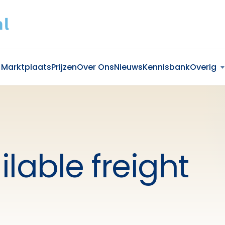
Marktplaats
Prijzen
Over Ons
Nieuws
Kennisbank
Overig
ilable freight