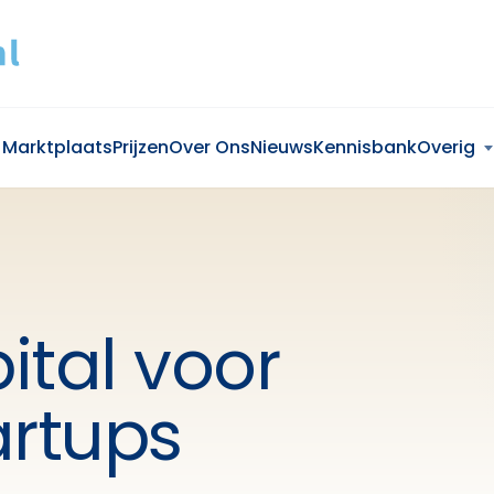
Marktplaats
Prijzen
Over Ons
Nieuws
Kennisbank
Overig
ital voor
artups