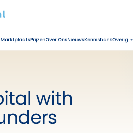
Marktplaats
Prijzen
Over Ons
Nieuws
Kennisbank
Overig
ital with
ounders