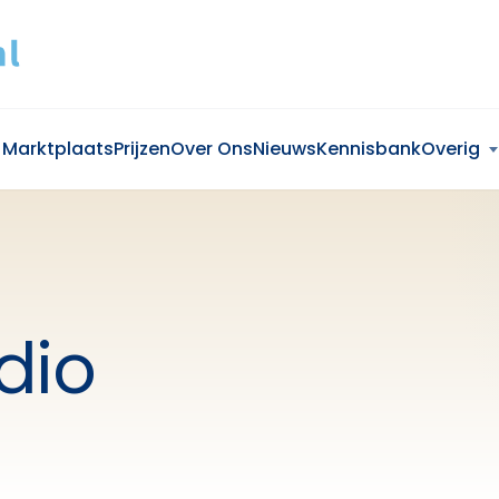
Marktplaats
Prijzen
Over Ons
Nieuws
Kennisbank
Overig
dio