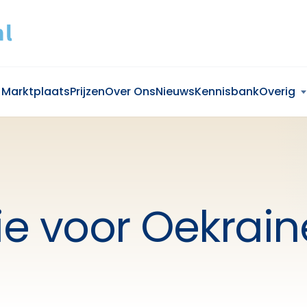
Marktplaats
Prijzen
Over Ons
Nieuws
Kennisbank
Overig
e voor Oekrain