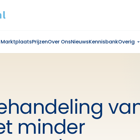
Marktplaats
Prijzen
Over Ons
Nieuws
Kennisbank
Overig
behandeling va
t minder