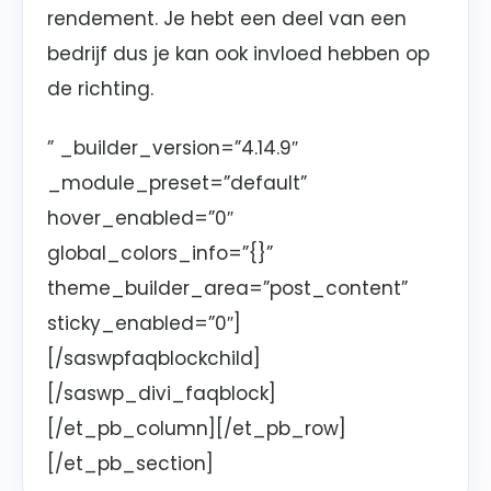
rendement. Je hebt een deel van een
bedrijf dus je kan ook invloed hebben op
de richting.
” _builder_version=”4.14.9″
_module_preset=”default”
hover_enabled=”0″
global_colors_info=”{}”
theme_builder_area=”post_content”
sticky_enabled=”0″]
[/saswpfaqblockchild]
[/saswp_divi_faqblock]
[/et_pb_column][/et_pb_row]
[/et_pb_section]