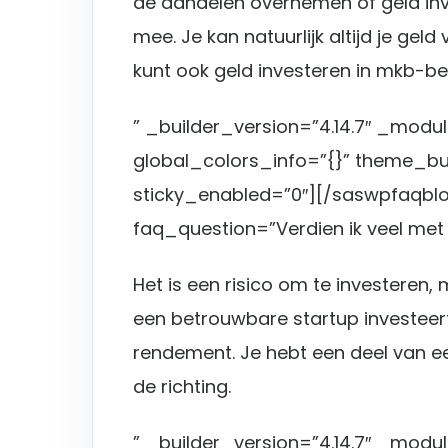
de aandelen overnemen of geld inve
mee. Je kan natuurlijk altijd je geld 
kunt ook geld investeren in mkb-bed
” _builder_version=”4.14.7″ _modu
global_colors_info=”{}” theme_b
sticky_enabled=”0″][/saswpfaqblo
faq_question=”Verdien ik veel met
Het is een risico om te investeren, 
een betrouwbare startup investeer
rendement. Je hebt een deel van ee
de richting.
” _builder_version=”4.14.7″ _modu