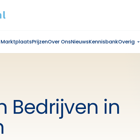
Marktplaats
Prijzen
Over Ons
Nieuws
Kennisbank
Overig
n Bedrijven in
n