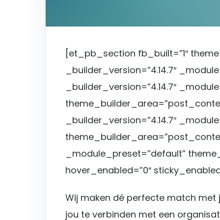
[et_pb_section fb_built=”1″ them
_builder_version=”4.14.7″ _modul
_builder_version=”4.14.7″ _module
theme_builder_area=”post_conte
_builder_version=”4.14.7″ _modul
theme_builder_area=”post_content
_module_preset=”default” theme
hover_enabled=”0″ sticky_enabled
Wij maken dé perfecte match met j
jou te verbinden met een organisat