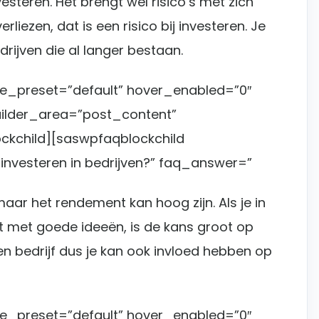
steren. Het brengt wel risico’s met zich
verliezen, dat is een risico bij investeren. Je
rijven die al langer bestaan.
le_preset=”default” hover_enabled=”0″
uilder_area=”post_content”
ckchild][saswpfaqblockchild
 investeren in bedrijven?” faq_answer=”
maar het rendement kan hoog zijn. Als je in
t met goede ideeën, is de kans groot op
n bedrijf dus je kan ook invloed hebben op
le_preset=”default” hover_enabled=”0″