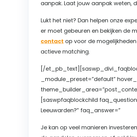
aanpak. Laat jouw aanpak weten, da
Lukt het niet? Dan helpen onze expe
er moet gebeuren en bekijken de 
contact
op voor de mogelijkheden i
actieve matching.
[/et_pb_text][saswp_divi_faqblock
_module_preset=”default” hover_e
theme_builder_area=”post_conten
[saswpfaqblockchild faq_question=”
Leeuwarden?” faq_answer=”
Je kan op veel manieren investeren 