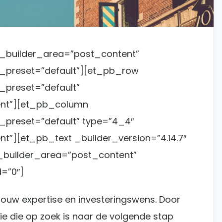
e_builder_area=”post_content”
e_preset=”default”][et_pb_row
_preset=”default”
nt”][et_pb_column
e_preset=”default” type=”4_4″
”][et_pb_text _builder_version=”4.14.7″
_builder_area=”post_content”
=”0″]
ouw expertise en investeringswens. Door
ie die op zoek is naar de volgende stap