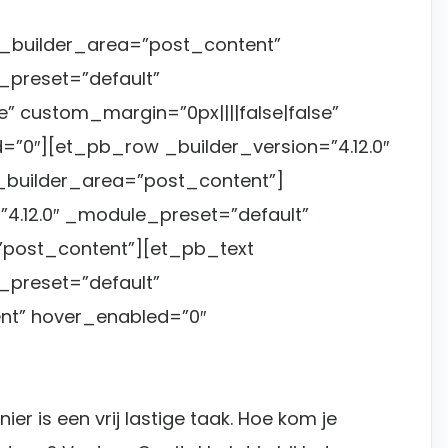
e_builder_area=”post_content”
_preset=”default”
e” custom_margin=”0px||||false|false”
=”0″][et_pb_row _builder_version=”4.12.0″
builder_area=”post_content”]
4.12.0″ _module_preset=”default”
post_content”][et_pb_text
_preset=”default”
nt” hover_enabled=”0″
ier is een vrij lastige taak. Hoe kom je