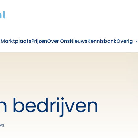
Marktplaats
Prijzen
Over Ons
Nieuws
Kennisbank
Overig
n bedrijven
ws