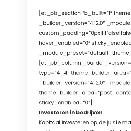
[et_pb_section fb_built=”1″ them
_builder_version=”4.12.0″ _module
custom_padding=”0px||||false|fals
hover_enabled=”0″ sticky_enabled
_module_preset=”default” theme_
[et_pb_column _builder_version=”
type=”4_4″ theme_builder_area=”
_builder_version=”4.12.0″ _module
theme_builder_area=”post_conte
sticky_enabled=”0″]
Investeren in bedrijven
Kapitaal investeren op de juiste man