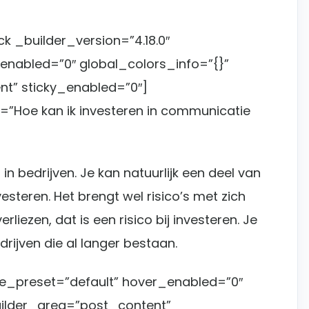
 _builder_version=”4.18.0″
nabled=”0″ global_colors_info=”{}”
t” sticky_enabled=”0″]
=”Hoe kan ik investeren in communicatie
in bedrijven. Je kan natuurlijk een deel van
steren. Het brengt wel risico’s met zich
verliezen, dat is een risico bij investeren. Je
rijven die al langer bestaan.
le_preset=”default” hover_enabled=”0″
uilder_area=”post_content”