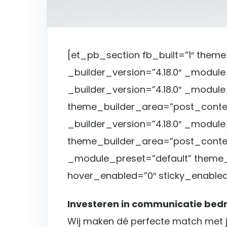
[et_pb_section fb_built=”1″ them
_builder_version=”4.18.0″ _modul
_builder_version=”4.18.0″ _module
theme_builder_area=”post_conte
_builder_version=”4.18.0″ _modul
theme_builder_area=”post_content
_module_preset=”default” theme
hover_enabled=”0″ sticky_enabled
Investeren in communicatie bedr
Wij maken dé perfecte match met j