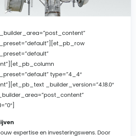
e_builder_area=”post_content”
e_preset=”default”][et_pb_row
_preset=”default”
nt”][et_pb_column
e_preset=”default” type=”4_4″
”][et_pb_text _builder_version=”4.18.0″
_builder_area=”post_content”
=”0″]
ijven
ouw expertise en investeringswens. Door