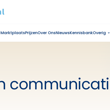
Marktplaats
Prijzen
Over Ons
Nieuws
Kennisbank
Overig
in communicat