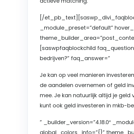
actieve matching.
[/et_pb_text][saswp_divi_faqblock
_module_preset=”default” hover_e
theme_builder_area=”post_conten
[saswpfaqblockchild faq_question
bedrijven?” faq_answer=”
Je kan op veel manieren investeren 
de aandelen overnemen of geld inve
mee. Je kan natuurlijk altijd je geld 
kunt ook geld investeren in mkb-bed
” _builder_version=”4.18.0″ _modu
global_colors_info=”{}” theme_b