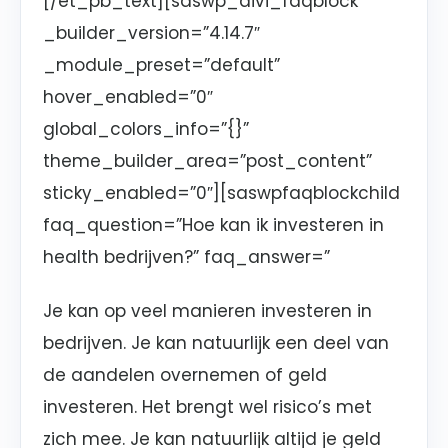
[/et_pb_text][saswp_divi_faqblock
_builder_version=”4.14.7″
_module_preset=”default”
hover_enabled=”0″
global_colors_info=”{}”
theme_builder_area=”post_content”
sticky_enabled=”0″][saswpfaqblockchild
faq_question=”Hoe kan ik investeren in
health bedrijven?” faq_answer=”
Je kan op veel manieren investeren in
bedrijven. Je kan natuurlijk een deel van
de aandelen overnemen of geld
investeren. Het brengt wel risico’s met
zich mee. Je kan natuurlijk altijd je geld