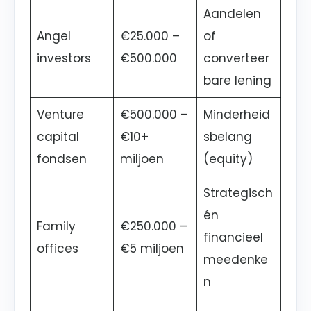
Aandelen
Angel
€25.000 –
of
investors
€500.000
converteer
bare lening
Venture
€500.000 –
Minderheid
capital
€10+
sbelang
fondsen
miljoen
(equity)
Strategisch
én
Family
€250.000 –
financieel
offices
€5 miljoen
meedenke
n