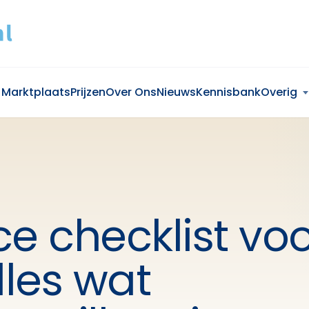
Marktplaats
Prijzen
Over Ons
Nieuws
Kennisbank
Overig
ce checklist vo
lles wat