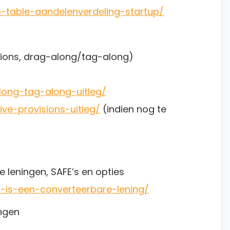
ap-table-aandelenverdeling-startup/
isions, drag-along/tag-along)
along-tag-along-uitleg/
ive-provisions-uitleg/
(indien nog te
e leningen, SAFE’s en opties
at-is-een-converteerbare-lening/
ingen