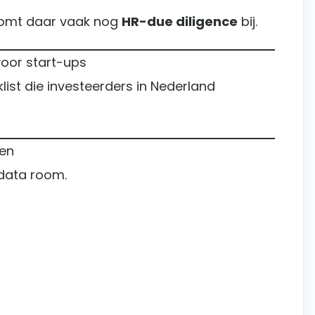
 komt daar vaak nog
HR-due diligence
bij.
voor start-ups
list die investeerders in Nederland
ten
 data room.