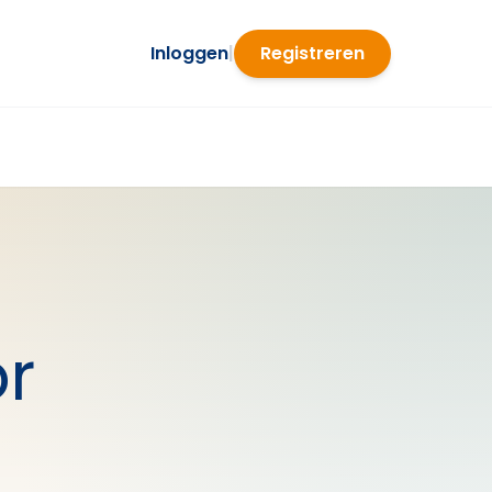
Inloggen
|
Registreren
or