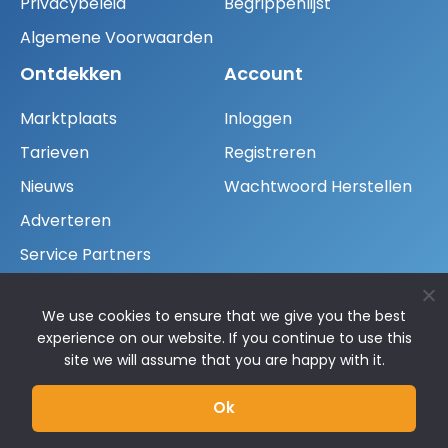
Privacybeleid
Begrippenlijst
Algemene Voorwaarden
Ontdekken
Account
Marktplaats
Inloggen
Tarieven
Registreren
Nieuws
Wachtwoord Herstellen
Adverteren
Service Partners
Fondsen
We use cookies to ensure that we give you the best
Neem Contact Op
experience on our website. If you continue to use this
site we will assume that you are happy with it.
+31 30 300 32 27
info@venturecapital.nl
Ok
Vredehofstraat 1, 3761 HA Soest