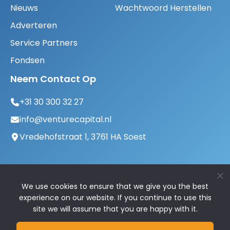
Nieuws
Wachtwoord Herstellen
Adverteren
Service Partners
Fondsen
Neem Contact Op
+31 30 300 32 27
info@venturecapital.nl
Vredehofstraat 1, 3761 HA Soest
We use cookies to ensure that we give you the best
experience on our website. If you continue to use this
site we will assume that you are happy with it.
© 2026 VentureCapital.nl | Alle rechten