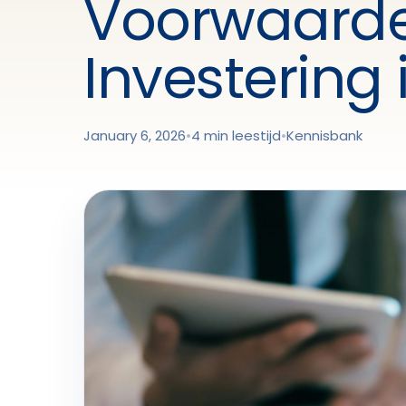
Voorwaarde
Investering
January 6, 2026
•
4 min leestijd
•
Kennisbank